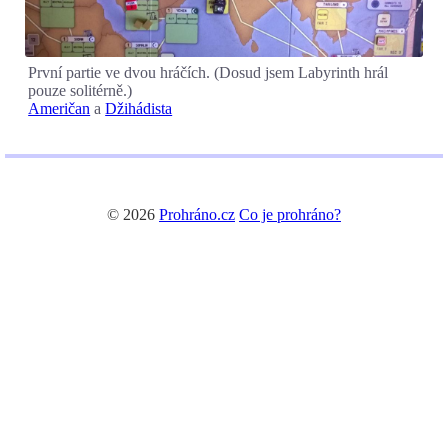
První partie ve dvou hráčích. (Dosud jsem Labyrinth hrál
pouze solitérně.)
Američan
a
Džihádista
© 2026
Prohráno.cz
Co je prohráno?