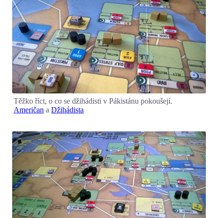
Těžko říct, o co se džihádisti v Pákistánu pokoušejí.
Američan
a
Džihádista