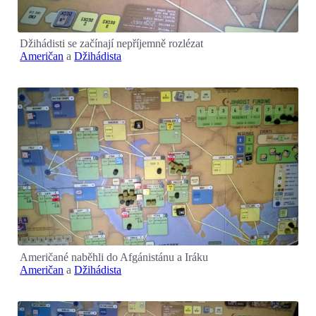
Džihádisti se začínají nepříjemně rozlézat
Američan
a
Džihádista
Američané naběhli do Afgánistánu a Iráku
Američan
a
Džihádista