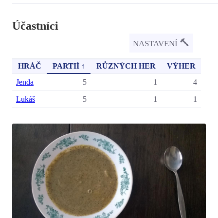
Účastníci
🔨
NASTAVENÍ
HRÁČ
PARTIÍ ↑
RŮZNÝCH HER
VÝHER
Jenda
5
1
4
Lukáš
5
1
1