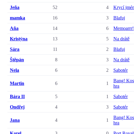
Jeňa
52
4
Krycí jmé
mamka
16
3
Blafuj
Aňa
14
6
Memoarrr!
Kristýna
13
5
Na drátě
Sára
11
2
Blafuj
Štěpán
8
3
Na drátě
Nela
6
2
Sabotér
Bang! Kos
Martin
6
1
hra
Bára II
5
1
Sabotér
Ondřej
4
3
Sabotér
Bang! Kos
Jana
4
1
hra
Karel
3
0
Port Royal