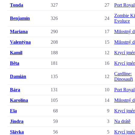
Tonda
327
27
Port Royal
Zombie Ki
Benjamín
326
24
Evoluce
Mariana
290
17
Milostný d
Valentýna
208
15
Milostný d
Kamil
188
12
Krycí jmé
Běta
181
16
Krycí jmé
Cardline:
Damián
135
12
Dinosauři
Bára
131
10
Port Royal
Karolína
105
14
Milostný d
Ela
68
9
Krycí jmé
Jindra
59
3
Na drátě
Slávka
56
5
Krycí jmé