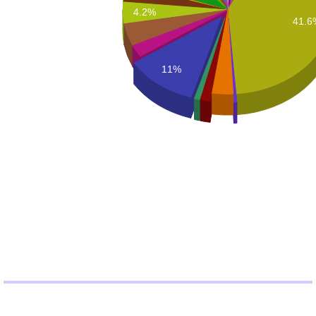
4.2%
41.6
11%