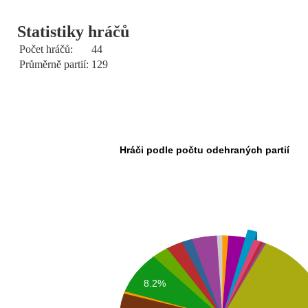
Statistiky hráčů
Počet hráčů:
44
Průměrně partií:
129
Hráči podle počtu odehraných partií
8.2%