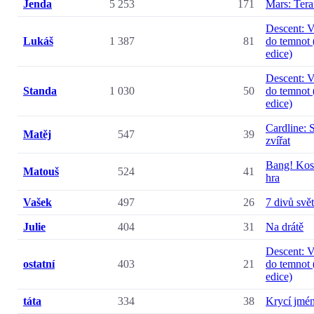
Jenda
5 253
171
Mars: Ter
Descent: 
Lukáš
1 387
81
do temnot 
edice)
Descent: 
Standa
1 030
50
do temnot 
edice)
Cardline: 
Matěj
547
39
zvířat
Bang! Kos
Matouš
524
41
hra
Vašek
497
26
7 divů svě
Julie
404
31
Na drátě
Descent: 
ostatní
403
21
do temnot 
edice)
táta
334
38
Krycí jmé