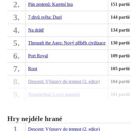
2.
Pán prstenů: Karetní hra
151 partií
3.
7 divů světa: Duel
144 partií
4.
Na drátě
134 partií
5.
Through the Ages: Nový příběh civilizace
130 partií
6.
Port Royal
109 partií
7.
Root
105 partií
8.
Descent: Výpravy do temnot (2. edice)
104 partií
9.
Neanderthal: Lovci mamutů
101 partií
Hry nejdéle hrané
1.
Descent: Výpravy do temnot (2. edice)