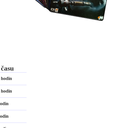
 času
 hodin
 hodin
hodin
hodin