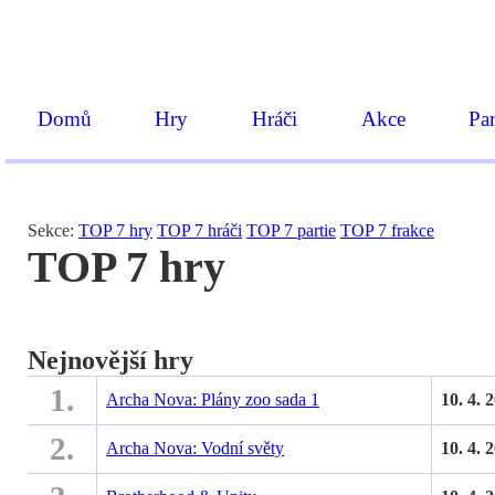
Domů
Hry
Hráči
Akce
Par
Sekce:
TOP 7 hry
TOP 7 hráči
TOP 7 partie
TOP 7 frakce
TOP 7 hry
Nejnovější hry
1.
Archa Nova: Plány zoo sada 1
10. 4. 
2.
Archa Nova: Vodní světy
10. 4. 