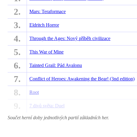
2.
Mars: Teraformace
3.
Eldritch Horror
4.
Through the Ages: Nový příběh civilizace
5.
This War of Mine
6.
Tainted Grail: Pád Avalonu
7.
Conflict of Heroes: Awakening the Bear! (3nd edition)
8.
Root
9.
7 divů světa: Duel
Součet herní doby jednotlivých partií základních her.