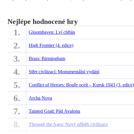
Nejlépe hodnocené hry
1.
Gloomhaven: Lví chřtán
2.
High Frontier (4. edice)
3.
Brass: Birmingham
4.
Střet civilizací: Monumentální vydání
5.
Conflict of Heroes: Bouře oceli – Kursk 1943 (3. edice)
6.
Archa Nova
7.
Tainted Grail: Pád Avalonu
8.
Through the Ages: Nový příběh civilizace