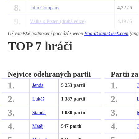
8.
John Company
4,22 / 5
9.
Válka o Prsten (druhá edice)
4,19 / 5
Uživatelské hodnocení pochází z webu
BoardGameGeek.com
(angl
TOP 7 hráči
Nejvíce odehraných partií
Partií z
1.
1.
Jenda
5 253 partií
2.
2.
Lukáš
1 387 partií
3.
3.
Standa
1 030 partií
4.
4.
Matěj
547 partií
J