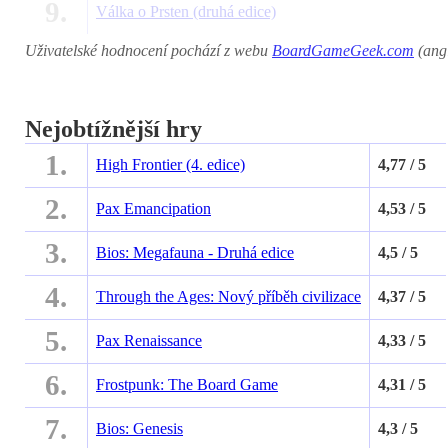
9.
Válka o Prsten (druhá edice)
Uživatelské hodnocení pochází z webu
BoardGameGeek.com
(angl
Nejobtížnější hry
1.
High Frontier (4. edice)
4,77 / 5
2.
Pax Emancipation
4,53 / 5
3.
Bios: Megafauna - Druhá edice
4,5 / 5
4.
Through the Ages: Nový příběh civilizace
4,37 / 5
5.
Pax Renaissance
4,33 / 5
6.
Frostpunk: The Board Game
4,31 / 5
7.
Bios: Genesis
4,3 / 5