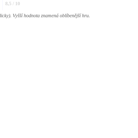
8,5 / 10
icky). Vyšší hodnota znamená oblíbenější hru.