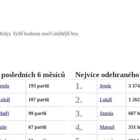
icky). Vyšší hodnota značí složitější hru.
a posledních 6 měsíců
Nejvíce odehraného
1.
Jenda
193 partií
Jenda
3 374
2.
Lukáš
107 partií
Lukáš
1 262
3.
Matěj
99 partií
Standa
607 
4.
ulie
67 partií
Matouš
331 