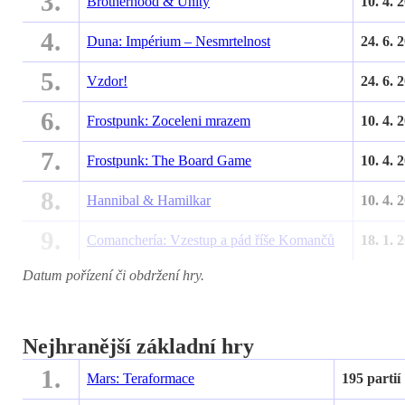
3.
Brotherhood & Unity
10. 4. 
4.
Duna: Impérium – Nesmrtelnost
24. 6. 
5.
Vzdor!
24. 6. 
6.
Frostpunk: Zoceleni mrazem
10. 4. 
7.
Frostpunk: The Board Game
10. 4. 
8.
Hannibal & Hamilkar
10. 4. 
9.
Comanchería: Vzestup a pád říše Komančů
18. 1. 
Datum pořízení či obdržení hry.
Nejhranější základní hry
1.
Mars: Teraformace
195 partií