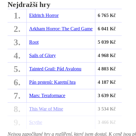
Nejdražší hry
1.
Eldritch Horror
6 765 Kč
2.
Arkham Horror: The Card Game
6 041 Kč
3.
Root
5 039 Kč
4.
Sails of Glory
4 968 Kč
5.
Tainted Grail: Pád Avalonu
4 803 Kč
6.
Pán prstenů: Karetní hra
4 187 Kč
7.
Mars: Teraformace
3 639 Kč
8.
This War of Mine
3 534 Kč
9.
Scythe
3 466 Kč
Nejsou započítané hry a rozšíření, které jsem dostal. K ceně jsou p