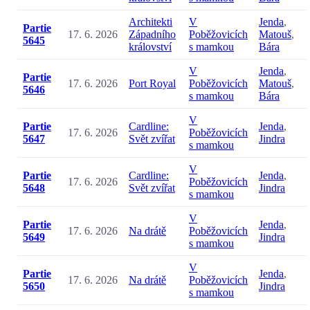
Architekti
V
Jenda
,
Partie
17. 6. 2026
Západního
Poběžovicích
Matouš
,
5645
království
s mamkou
Bára
V
Jenda
,
Partie
17. 6. 2026
Port Royal
Poběžovicích
Matouš
,
5646
s mamkou
Bára
V
Partie
Cardline:
Jenda
,
17. 6. 2026
Poběžovicích
5647
Svět zvířat
Jindra
s mamkou
V
Partie
Cardline:
Jenda
,
17. 6. 2026
Poběžovicích
5648
Svět zvířat
Jindra
s mamkou
V
Partie
Jenda
,
17. 6. 2026
Na drátě
Poběžovicích
5649
Jindra
s mamkou
V
Partie
Jenda
,
17. 6. 2026
Na drátě
Poběžovicích
5650
Jindra
s mamkou