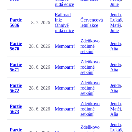
rudá edice
Julie
Railroad
Jenda
,
Partie
Ink:
Červencová
Lukáš
,
8. 7. 2026
5686
Ohnivě
letní akce
Matěj
,
rudá edice
Julie
Zdeňkovo
Partie
Jenda
,
28. 6. 2026
Memoarrr!
rodinné
5670
Aňa
setkání
Zdeňkovo
Partie
Jenda
,
28. 6. 2026
Memoarrr!
rodinné
5671
Aňa
setkání
Zdeňkovo
Partie
Jenda
,
28. 6. 2026
Memoarrr!
rodinné
5672
Aňa
setkání
Zdeňkovo
Jenda
,
Partie
28. 6. 2026
Memoarrr!
rodinné
Matěj
,
5673
setkání
Aňa
Jenda
,
Zdeňkovo
Partie
Lukáš
,