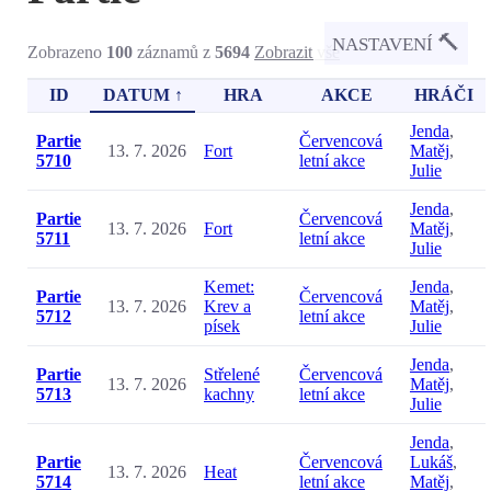
🔨
NASTAVENÍ
Zobrazeno
100
záznamů z
5694
Zobrazit vše
ID
DATUM ↑
HRA
AKCE
HRÁČI
Jenda
,
Partie
Červencová
13. 7. 2026
Fort
Matěj
,
5710
letní akce
Julie
Jenda
,
Partie
Červencová
13. 7. 2026
Fort
Matěj
,
5711
letní akce
Julie
Kemet:
Jenda
,
Partie
Červencová
13. 7. 2026
Krev a
Matěj
,
5712
letní akce
písek
Julie
Jenda
,
Partie
Střelené
Červencová
13. 7. 2026
Matěj
,
5713
kachny
letní akce
Julie
Jenda
,
Partie
Červencová
Lukáš
,
13. 7. 2026
Heat
5714
letní akce
Matěj
,