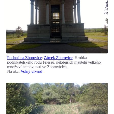
Pochod na Zborovice
:
Zámek Zborovice
: Hrobka
podnikatelského rodu Friessů, někdejších majitelů velkého
množství nemovitostí ve Zborovicích.
Na akci
Volný víkend