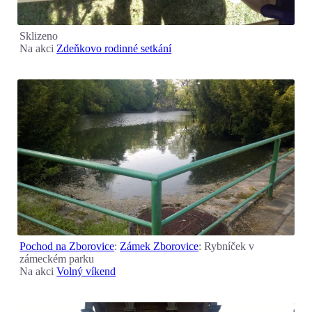
Sklizeno
Na akci
Zdeňkovo rodinné setkání
Pochod na Zborovice
:
Zámek Zborovice
: Rybníček v
zámeckém parku
Na akci
Volný víkend