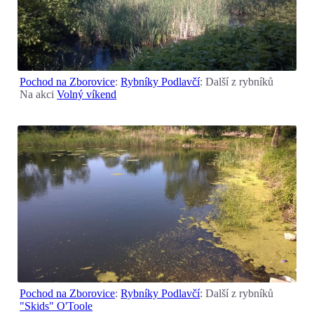
Pochod na Zborovice
:
Rybníky Podlavčí
: Další z rybníků
Na akci
Volný víkend
Pochod na Zborovice
:
Rybníky Podlavčí
: Další z rybníků
"Skids" O'Toole