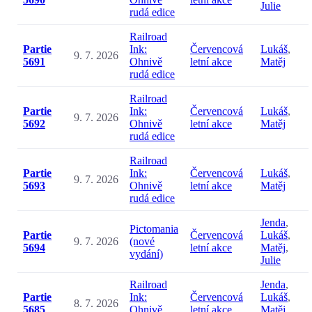
Julie
rudá edice
Railroad
Partie
Ink:
Červencová
Lukáš
,
9. 7. 2026
5691
Ohnivě
letní akce
Matěj
rudá edice
Railroad
Partie
Ink:
Červencová
Lukáš
,
9. 7. 2026
5692
Ohnivě
letní akce
Matěj
rudá edice
Railroad
Partie
Ink:
Červencová
Lukáš
,
9. 7. 2026
5693
Ohnivě
letní akce
Matěj
rudá edice
Jenda
,
Pictomania
Partie
Červencová
Lukáš
,
9. 7. 2026
(nové
5694
letní akce
Matěj
,
vydání)
Julie
Railroad
Jenda
,
Partie
Ink:
Červencová
Lukáš
,
8. 7. 2026
5685
Ohnivě
letní akce
Matěj
,