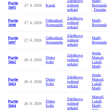
Zdeňkovo
Matěj
,
Partie
27. 6. 2026
Karak
rodinné
Benjamín
5695
setkání
,
Damián
Zdeňkovo
Partie
Odhodlaní:
Matěj
,
27. 6. 2026
rodinné
5696
Normandie
Benjamín
setkání
Zdeňkovo
Partie
Odhodlaní:
Matěj
,
27. 6. 2026
rodinné
5697
Normandie
Benjamín
setkání
Jenda
,
Zdeňkovo
Partie
Disko
Matouš
,
26. 6. 2026
rodinné
5662
švábi
Lukáš
,
setkání
Matěj
Jenda
,
Zdeňkovo
Partie
Disko
Matouš
,
26. 6. 2026
rodinné
5663
švábi
Lukáš
,
setkání
Matěj
Matouš
,
Zdeňkovo
Partie
Disko
Lukáš
,
26. 6. 2026
rodinné
5664
švábi
Matěj
,
setkání