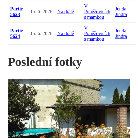
V
Partie
Jenda
,
15. 6. 2026
Na drátě
Poběžovicích
5623
Jindra
s mamkou
V
Partie
Jenda
,
15. 6. 2026
Na drátě
Poběžovicích
5624
Jindra
s mamkou
Poslední fotky