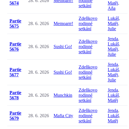
28. 6. 2026
Memoarrr!
rodinné
5674
Matěj
,
setkání
Aňa
Zdeňkovo
Lukáš
,
Partie
28. 6. 2026
Memoarrr!
rodinné
Matěj
,
5675
setkání
Julie
Jenda
,
Zdeňkovo
Partie
Lukáš
,
28. 6. 2026
Sushi Go!
rodinné
5676
Matěj
,
setkání
Julie
Jenda
,
Zdeňkovo
Partie
Lukáš
,
28. 6. 2026
Sushi Go!
rodinné
5677
Matěj
,
setkání
Julie
Zdeňkovo
Jenda
,
Partie
28. 6. 2026
Munchkin
rodinné
Lukáš
,
5678
setkání
Matěj
Zdeňkovo
Jenda
,
Partie
28. 6. 2026
Mafia City
rodinné
Lukáš
,
5679
setkání
Matěj