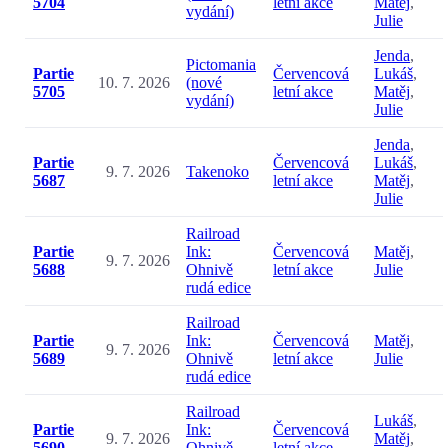
5704
letní akce
Matěj
,
vydání)
Julie
Jenda
,
Pictomania
Partie
Červencová
Lukáš
,
10. 7. 2026
(nové
5705
letní akce
Matěj
,
vydání)
Julie
Jenda
,
Partie
Červencová
Lukáš
,
9. 7. 2026
Takenoko
5687
letní akce
Matěj
,
Julie
Railroad
Partie
Ink:
Červencová
Matěj
,
9. 7. 2026
5688
Ohnivě
letní akce
Julie
rudá edice
Railroad
Partie
Ink:
Červencová
Matěj
,
9. 7. 2026
5689
Ohnivě
letní akce
Julie
rudá edice
Railroad
Lukáš
,
Partie
Ink:
Červencová
9. 7. 2026
Matěj
,
5690
Ohnivě
letní akce