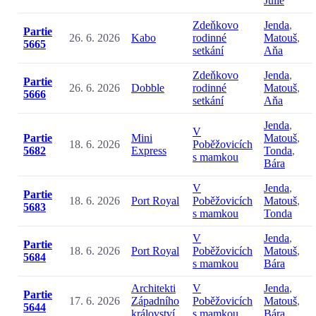
Julie
Zdeňkovo
Jenda
,
Partie
26. 6. 2026
Kabo
rodinné
Matouš
,
5665
setkání
Aňa
Zdeňkovo
Jenda
,
Partie
26. 6. 2026
Dobble
rodinné
Matouš
,
5666
setkání
Aňa
Jenda
,
V
Partie
Mini
Matouš
,
18. 6. 2026
Poběžovicích
5682
Express
Tonda
,
s mamkou
Bára
V
Jenda
,
Partie
18. 6. 2026
Port Royal
Poběžovicích
Matouš
,
5683
s mamkou
Tonda
V
Jenda
,
Partie
18. 6. 2026
Port Royal
Poběžovicích
Matouš
,
5684
s mamkou
Bára
Architekti
V
Jenda
,
Partie
17. 6. 2026
Západního
Poběžovicích
Matouš
,
5644
království
s mamkou
Bára