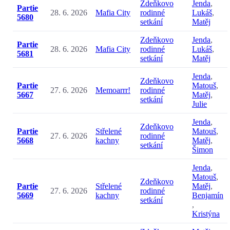
Zdeňkovo
Jenda
,
Partie
28. 6. 2026
Mafia City
rodinné
Lukáš
,
5680
setkání
Matěj
Zdeňkovo
Jenda
,
Partie
28. 6. 2026
Mafia City
rodinné
Lukáš
,
5681
setkání
Matěj
Jenda
,
Zdeňkovo
Partie
Matouš
,
27. 6. 2026
Memoarrr!
rodinné
5667
Matěj
,
setkání
Julie
Jenda
,
Zdeňkovo
Partie
Střelené
Matouš
,
27. 6. 2026
rodinné
5668
kachny
Matěj
,
setkání
Šimon
Jenda
,
Matouš
,
Zdeňkovo
Partie
Střelené
Matěj
,
27. 6. 2026
rodinné
5669
kachny
Benjamín
setkání
,
Kristýna