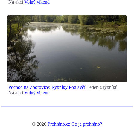
Na akci
Volný víkend
Pochod na Zborovice
:
Rybníky Podlavčí
: Jeden z rybníků
Na akci
Volný víkend
© 2026
Prohráno.cz
Co je prohráno?