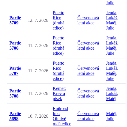
Julie
Puerto
Jenda
,
Partie
Rico
Červencová
Lukáš
,
12. 7. 2026
5709
(druhá
letní akce
Matěj
,
edice)
Julie
Puerto
Jenda
,
Partie
Rico
Červencová
Lukáš
,
11. 7. 2026
5706
(druhá
letní akce
Matěj
,
edice)
Julie
Puerto
Jenda
,
Partie
Rico
Červencová
Lukáš
,
11. 7. 2026
5707
(druhá
letní akce
Matěj
,
edice)
Julie
Kemet:
Jenda
,
Partie
Červencová
11. 7. 2026
Krev a
Lukáš
,
5708
letní akce
písek
Matěj
Railroad
Partie
Ink:
Červencová
Matěj
,
10. 7. 2026
5698
Ohnivě
letní akce
Julie
rudá edice