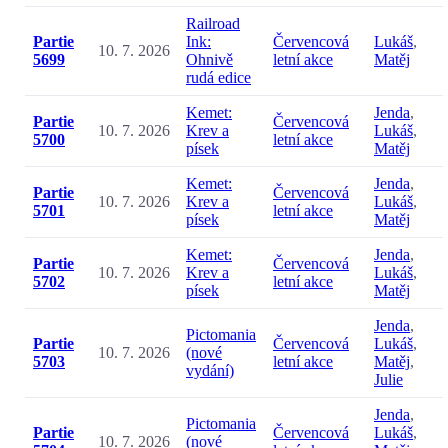
Railroad
Partie
Ink:
Červencová
Lukáš
,
10. 7. 2026
5699
Ohnivě
letní akce
Matěj
rudá edice
Kemet:
Jenda
,
Partie
Červencová
10. 7. 2026
Krev a
Lukáš
,
5700
letní akce
písek
Matěj
Kemet:
Jenda
,
Partie
Červencová
10. 7. 2026
Krev a
Lukáš
,
5701
letní akce
písek
Matěj
Kemet:
Jenda
,
Partie
Červencová
10. 7. 2026
Krev a
Lukáš
,
5702
letní akce
písek
Matěj
Jenda
,
Pictomania
Partie
Červencová
Lukáš
,
10. 7. 2026
(nové
5703
letní akce
Matěj
,
vydání)
Julie
Jenda
,
Pictomania
Partie
Červencová
Lukáš
,
10. 7. 2026
(nové