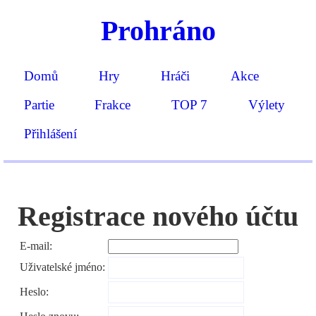
Prohráno
Domů
Hry
Hráči
Akce
Partie
Frakce
TOP 7
Výlety
Přihlášení
Registrace nového účtu
E-mail:
Uživatelské jméno:
Heslo: