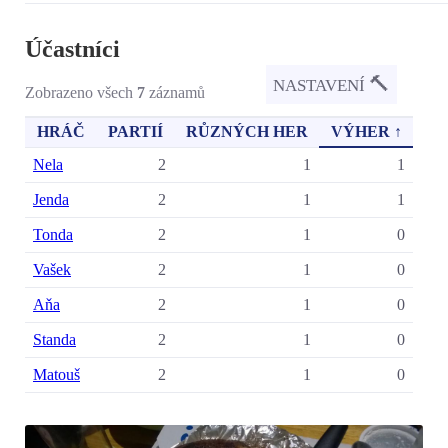
Účastníci
🔨
NASTAVENÍ
Zobrazeno všech
7
záznamů
HRÁČ
PARTIÍ
RŮZNÝCH HER
VÝHER ↑
Nela
2
1
1
Jenda
2
1
1
Tonda
2
1
0
Vašek
2
1
0
Aňa
2
1
0
Standa
2
1
0
Matouš
2
1
0