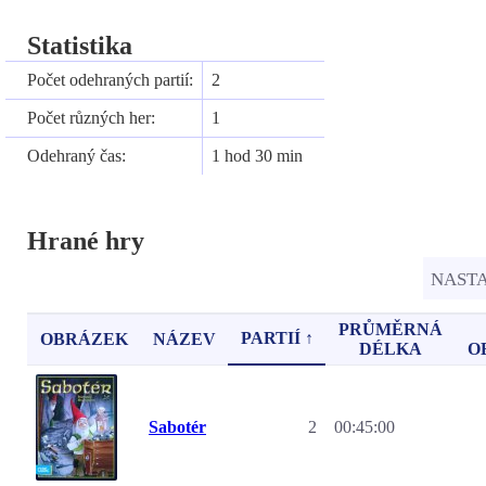
Statistika
Počet odehraných partií:
2
Počet různých her:
1
Odehraný čas:
1 hod 30 min
Hrané hry
NAST
PRŮMĚRNÁ
PARTIÍ ↑
OBRÁZEK
NÁZEV
DÉLKA
O
Sabotér
2
00:45:00