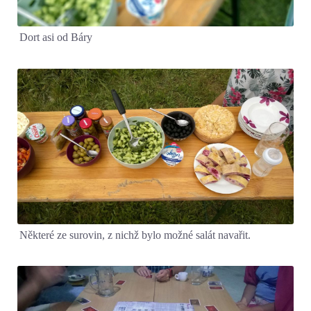
Dort asi od Báry
Některé ze surovin, z nichž bylo možné salát navařit.