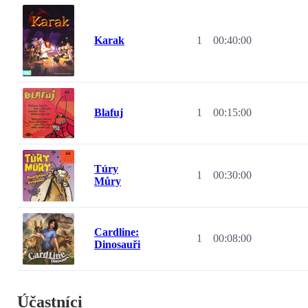
Karak
1
00:40:00
Blafuj
1
00:15:00
Túry
1
00:30:00
Můry
Cardline:
1
00:08:00
Dinosauři
Účastníci