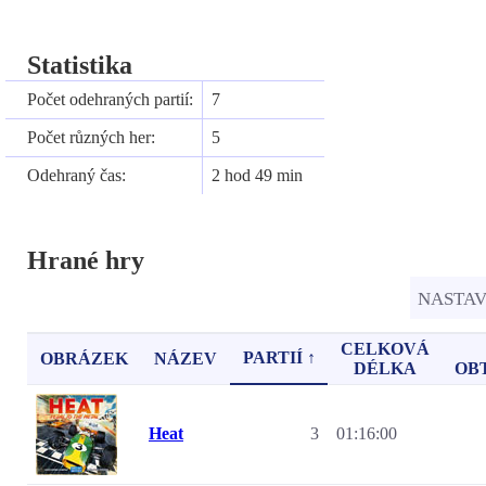
Statistika
Počet odehraných partií:
7
Počet různých her:
5
Odehraný čas:
2 hod 49 min
Hrané hry
NASTA
CELKOVÁ
PARTIÍ ↑
OBRÁZEK
NÁZEV
DÉLKA
OB
Heat
3
01:16:00