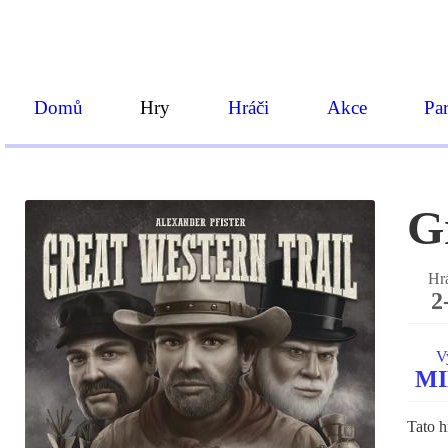
Domů
Hry
Hráči
Akce
Par
G
Hr
2
V
M
Tato h