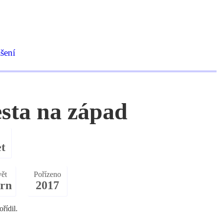
ášení
esta na západ
et
vět
Pořízeno
rn
2017
řídil.