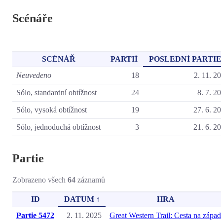
Scénáře
SCÉNÁŘ
PARTIÍ
POSLEDNÍ PARTIE
Neuvedeno
18
2. 11. 2
Sólo, standardní obtížnost
24
8. 7. 2
Sólo, vysoká obtížnost
19
27. 6. 2
Sólo, jednoduchá obtížnost
3
21. 6. 2
Partie
Zobrazeno všech
64
záznamů
ID
DATUM ↑
HRA
Partie 5472
2. 11. 2025
Great Western Trail: Cesta na západ