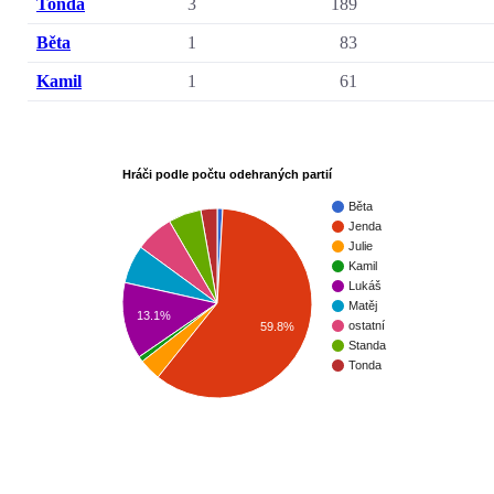
Tonda
3
189
Běta
1
83
Kamil
1
61
Hráči podle počtu odehraných partií
Běta
Jenda
Julie
Kamil
Lukáš
Matěj
13.1%
ostatní
59.8%
Standa
Tonda