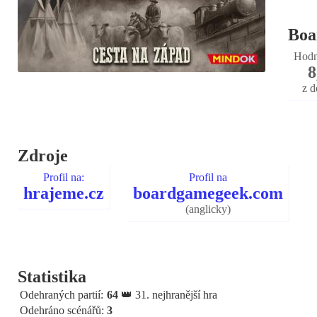
Boa
Hodn
8
z d
Zdroje
Profil na:
Profil na
hrajeme.cz
boardgamegeek.com
(anglicky)
Statistika
Odehraných partií:
64
👑 31. nejhranější hra
Odehráno scénářů:
3