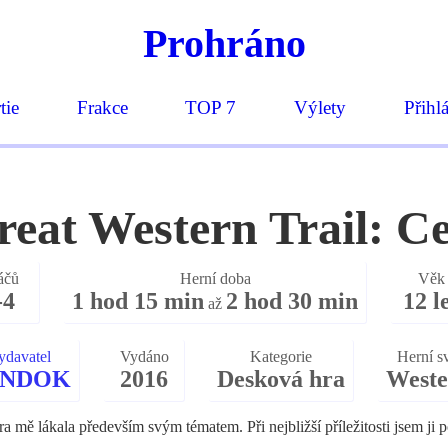
Prohráno
tie
Frakce
TOP 7
Výlety
Přihl
reat Western Trail: C
áčů
Herní doba
Věk
-4
1 hod 15 min
2 hod 30 min
12 l
až
ydavatel
Vydáno
Kategorie
Herní s
INDOK
2016
Desková hra
Weste
ra mě lákala především svým tématem. Při nejbližší příležitosti jsem ji po