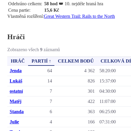
Odehráno celkem:
58 hod
👑 10. nejdéle hraná hra
Cena partie:
15,6 Kč
Vlastněná rozšíření:
Great Western Trail: Rails to the North
Hráči
Zobrazeno všech
9
záznamů
HRÁČ
PARTIÍ ↑
CELKEM BODŮ
CELKOVÁ D
Jenda
64
4 362
58:20:00
Lukáš
14
826
15:37:00
ostatní
7
301
04:30:00
Matěj
7
422
11:07:00
Standa
6
363
06:25:00
Julie
4
166
07:31:00