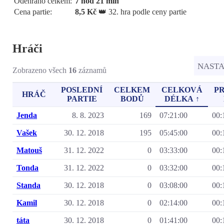
Odehráno celkem:
7 hod 21 min
Cena partie:
8,5 Kč
👑 32. hra podle ceny partie
Hráči
NAST
Zobrazeno všech
16
záznamů
POSLEDNÍ
CELKEM
CELKOVÁ
P
HRÁČ
PARTIE
BODŮ
DÉLKA ↑
Jenda
8. 8. 2023
169
07:21:00
00:
Vašek
30. 12. 2018
195
05:45:00
00:
Matouš
31. 12. 2022
0
03:33:00
00:
Tonda
31. 12. 2022
0
03:32:00
00:
Standa
30. 12. 2018
0
03:08:00
00:
Kamil
30. 12. 2018
0
02:14:00
00:
táta
30. 12. 2018
0
01:41:00
00: