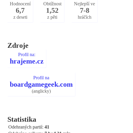
Hodnocení
Obtížnost
Nejlepší ve
6,7
1,52
7-8
z deseti
z pěti
hráčích
Zdroje
Profil na:
hrajeme.cz
Profil na
boardgamegeek.com
(anglicky)
Statistika
Odehraných partií:
41