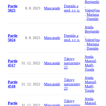
Benjamín
Partie
Damián a
,
8. 8. 2023
Mascarade
5025
spol. s r. o.
Valentýna
,
Mariana
,
Damián
Jenda
,
Benjamín
Partie
Damián a
,
8. 8. 2023
Mascarade
5024
spol. s r. o.
Valentýna
,
Mariana
,
Damián
Jenda
,
Tátovy
Partie
Matouš
,
31. 12. 2022
Mascarade
narozeniny
4517
Matěj
,
22
Tonda
Jenda
,
Tátovy
Partie
Matouš
,
31. 12. 2022
Mascarade
narozeniny
4518
Matěj
,
22
Tonda
Jenda
,
Tátovy
Partie
Matouš
,
31. 12. 2022
Mascarade
narozeniny