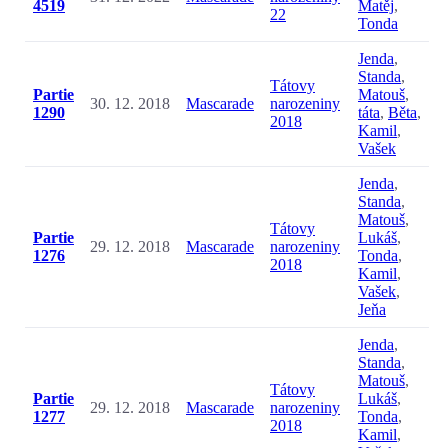
4519
Matěj
,
22
Tonda
Jenda
,
Standa
,
Tátovy
Partie
Matouš
,
30. 12. 2018
Mascarade
narozeniny
1290
táta
,
Běta
,
2018
Kamil
,
Vašek
Jenda
,
Standa
,
Matouš
,
Tátovy
Partie
Lukáš
,
29. 12. 2018
Mascarade
narozeniny
1276
Tonda
,
2018
Kamil
,
Vašek
,
Jeňa
Jenda
,
Standa
,
Matouš
,
Tátovy
Partie
Lukáš
,
29. 12. 2018
Mascarade
narozeniny
1277
Tonda
,
2018
Kamil
,