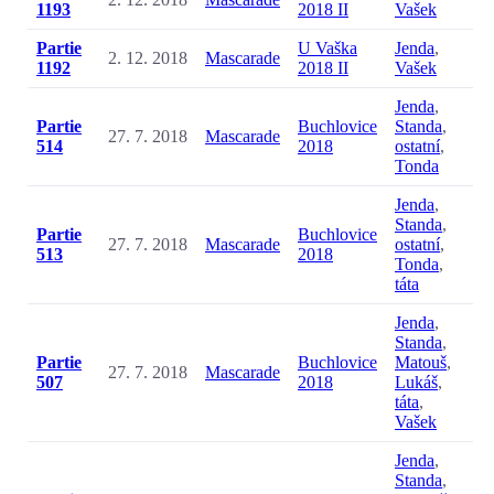
1193
2018 II
Vašek
Partie
U Vaška
Jenda
,
2. 12. 2018
Mascarade
1192
2018 II
Vašek
Jenda
,
Partie
Buchlovice
Standa
,
27. 7. 2018
Mascarade
514
2018
ostatní
,
Tonda
Jenda
,
Standa
,
Partie
Buchlovice
27. 7. 2018
Mascarade
ostatní
,
513
2018
Tonda
,
táta
Jenda
,
Standa
,
Partie
Buchlovice
Matouš
,
27. 7. 2018
Mascarade
507
2018
Lukáš
,
táta
,
Vašek
Jenda
,
Standa
,