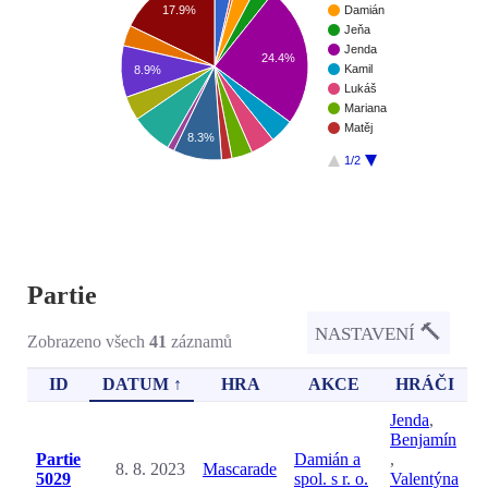
17.9%
Damián
Jeňa
Jenda
24.4%
Kamil
8.9%
Lukáš
Mariana
Matěj
8.3%
1/2
Partie
🔨
NASTAVENÍ
Zobrazeno všech
41
záznamů
ID
DATUM ↑
HRA
AKCE
HRÁČI
Jenda
,
Benjamín
Partie
Damián a
,
8. 8. 2023
Mascarade
5029
spol. s r. o.
Valentýna