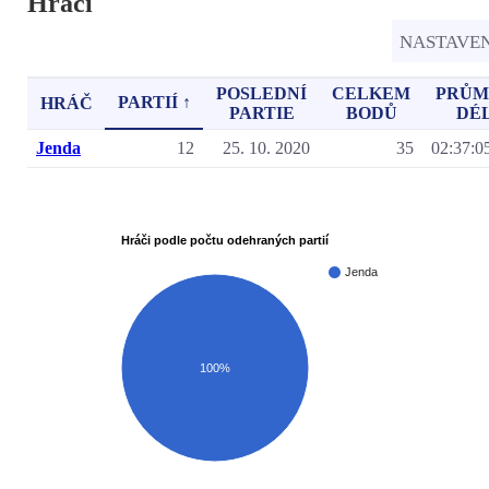
Hráči
NASTAVE
POSLEDNÍ
CELKEM
PRŮM
PARTIÍ ↑
HRÁČ
PARTIE
BODŮ
DÉ
Jenda
12
25. 10. 2020
35
02:37:0
Hráči podle počtu odehraných partií
Jenda
100%