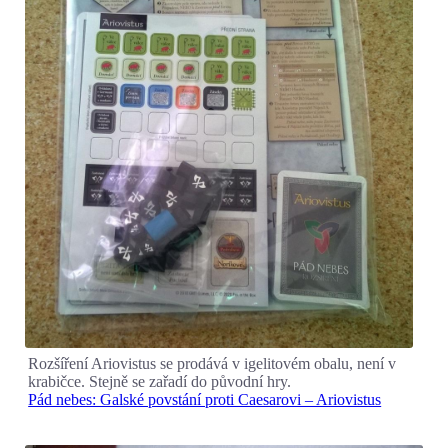
Rozšíření Ariovistus se prodává v igelitovém obalu, není v
krabičce. Stejně se zařadí do původní hry.
Pád nebes: Galské povstání proti Caesarovi – Ariovistus