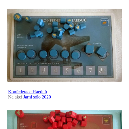
Konfederace Haeduů
Na akci
Jarní sólo 2020