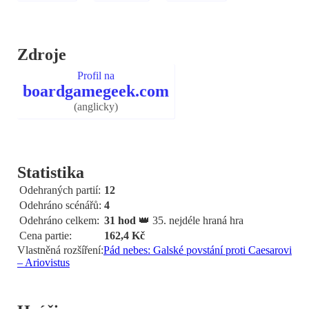
Zdroje
Profil na
boardgamegeek.com
(anglicky)
Statistika
Odehraných partií:
12
Odehráno scénářů:
4
Odehráno celkem:
31 hod
👑 35. nejdéle hraná hra
Cena partie:
162,4 Kč
Vlastněná rozšíření:
Pád nebes: Galské povstání proti Caesarovi
– Ariovistus