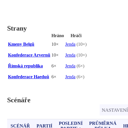
Strany
Hráno
Hráči
Kmeny Belgů
10×
Jenda
(10×)
Konfederace Arvernů
10×
Jenda
(10×)
Římská republika
6×
Jenda
(6×)
Konfederace Haeduů
6×
Jenda
(6×)
Scénáře
NASTAVEN
POSLEDNÍ
PRŮMĚRNÁ
SCÉNÁŘ
PARTIÍ
H