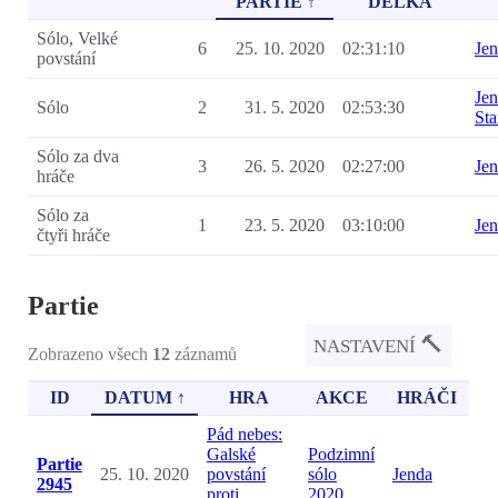
PARTIE ↑
DÉLKA
Sólo, Velké
6
25. 10. 2020
02:31:10
Je
povstání
Je
Sólo
2
31. 5. 2020
02:53:30
St
Sólo za dva
3
26. 5. 2020
02:27:00
Je
hráče
Sólo za
1
23. 5. 2020
03:10:00
Je
čtyři hráče
Partie
🔨
NASTAVENÍ
Zobrazeno všech
12
záznamů
ID
DATUM ↑
HRA
AKCE
HRÁČI
Pád nebes:
Galské
Podzimní
Partie
25. 10. 2020
povstání
sólo
Jenda
2945
proti
2020