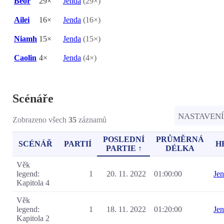
Beor
29×
Jenda
(29×)
Ailei
16×
Jenda
(16×)
Niamh
15×
Jenda
(15×)
Caolin
4×
Jenda
(4×)
Scénáře
NASTAVEN
Zobrazeno všech
35
záznamů
POSLEDNÍ
PRŮMĚRNÁ
SCÉNÁŘ
PARTIÍ
H
PARTIE ↑
DÉLKA
Věk
legend:
1
20. 11. 2022
01:00:00
Je
Kapitola 4
Věk
legend:
1
18. 11. 2022
01:20:00
Je
Kapitola 2