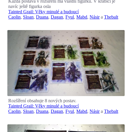
Každá postava v rozšíření má vlastní figurku. V krabici je
navíc ještě figurka osla
Tainted Grail: Věky minulé a budoucí
Caolin
,
Sloan
,
Duana
,
Dagan
,
Fyul
,
Mabd
,
Násir
a
Thebalt
Rozšíření obsahuje 8 nových postav.
Tainted Grail: Věky minulé a budoucí
Caolin
,
Sloan
,
Duana
,
Dagan
,
Fyul
,
Mabd
,
Násir
a
Thebalt