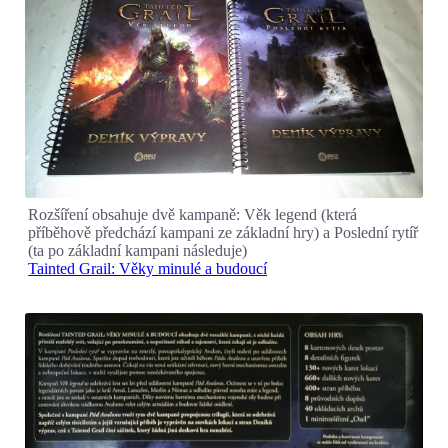
Rozšíření obsahuje dvě kampaně: Věk legend (která
příběhově předchází kampani ze základní hry) a Poslední rytíř
(ta po základní kampani následuje)
Tainted Grail: Věky minulé a budoucí