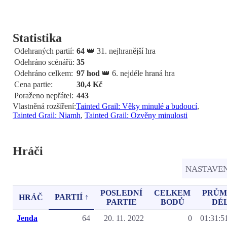
Statistika
Odehraných partií:
64
👑 31. nejhranější hra
Odehráno scénářů:
35
Odehráno celkem:
97 hod
👑 6. nejdéle hraná hra
Cena partie:
30,4 Kč
Poraženo nepřátel:
443
Vlastněná rozšíření:
Tainted Grail: Věky minulé a budoucí
,
Tainted Grail: Niamh
,
Tainted Grail: Ozvěny minulosti
Hráči
NASTAVE
POSLEDNÍ
CELKEM
PRŮM
PARTIÍ ↑
HRÁČ
PARTIE
BODŮ
DÉ
Jenda
64
20. 11. 2022
0
01:31:5