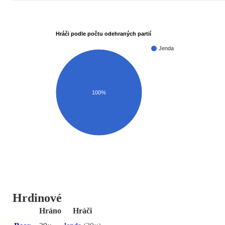
Hráči podle počtu odehraných partií
Jenda
100%
Hrdinové
Hráno
Hráči