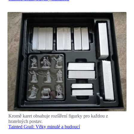
Kromě karet obsahuje rozšíření figurky pro každou z
hratelných postav.
Tainted Grail: Věky minulé a budoucí