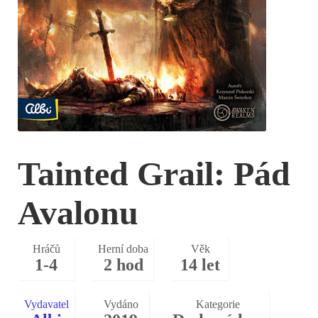
Tainted Grail: Pád
Avalonu
Hráčů
Herní doba
Věk
1-4
2 hod
14 let
Vydavatel
Vydáno
Kategorie