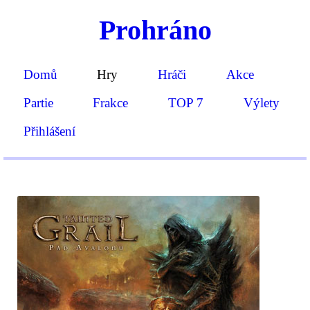
Prohráno
Domů
Hry
Hráči
Akce
Partie
Frakce
TOP 7
Výlety
Přihlášení