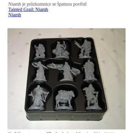
Niamh je průzkumnice se špatnou pověstí
Tainted Grail: Niamh
Niamh