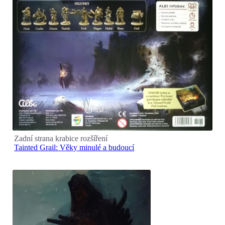
Zadní strana krabice rozšíření
Tainted Grail: Věky minulé a budoucí