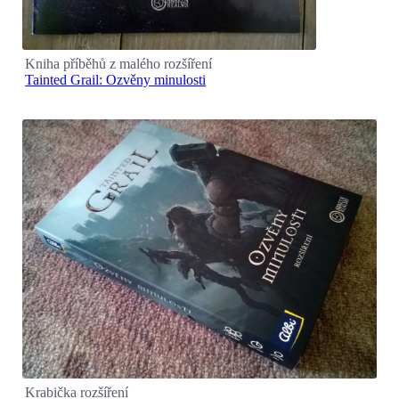
Kniha příběhů z malého rozšíření
Tainted Grail: Ozvěny minulosti
Krabička rozšíření