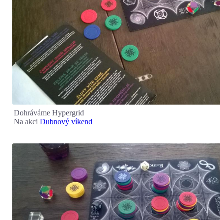
Dohráváme Hypergrid
Na akci
Dubnový víkend