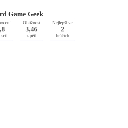
rd Game Geek
ocení
Obtížnost
Nejlepší ve
,8
3,46
2
eseti
z pěti
hráčích