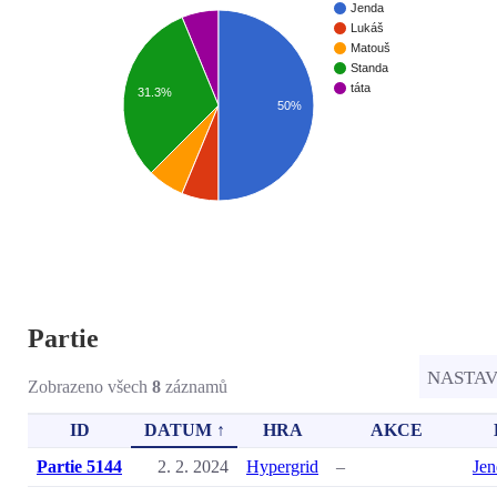
Jenda
Lukáš
Matouš
Standa
táta
31.3%
50%
Partie
NASTA
Zobrazeno všech
8
záznamů
ID
DATUM ↑
HRA
AKCE
Partie 5144
2. 2. 2024
Hypergrid
–
Jen