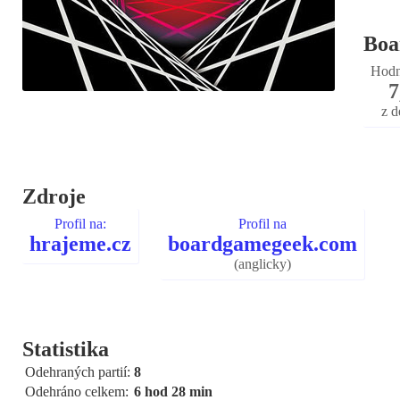
Boa
Hodn
7
z d
Zdroje
Profil na:
Profil na
hrajeme.cz
boardgamegeek.com
(anglicky)
Statistika
Odehraných partií:
8
Odehráno celkem:
6 hod 28 min