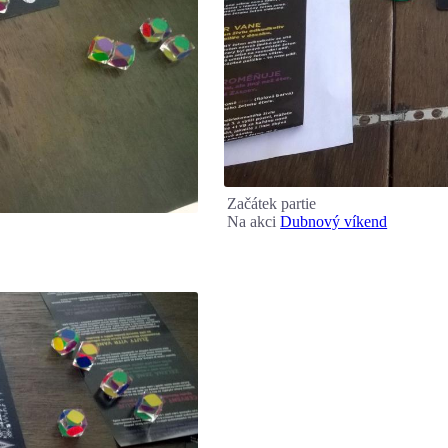
Začátek partie
Na akci
Dubnový víkend