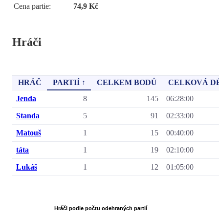
Cena partie:
74,9 Kč
Hráči
HRÁČ
PARTIÍ ↑
CELKEM BODŮ
CELKOVÁ D
Jenda
8
145
06:28:00
Standa
5
91
02:33:00
Matouš
1
15
00:40:00
táta
1
19
02:10:00
Lukáš
1
12
01:05:00
Hráči podle počtu odehraných partií