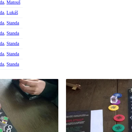
da
,
Matouš
da
,
Lukáš
da
,
Standa
da
,
Standa
da
,
Standa
da
,
Standa
da
,
Standa