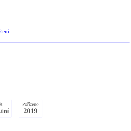
ášení
ět
Pořízeno
tní
2019