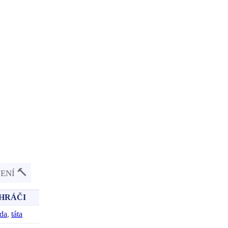
🔨
VENÍ
HRÁČI
da
,
táta