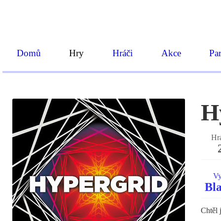
Domů
Hry
Hráči
Akce
Par
H
Hr
Vy
Bla
Chtěl 