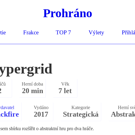
Prohráno
tie
Frakce
TOP 7
Výlety
Přihl
ypergrid
áčů
Herní doba
Věk
2
20 min
7 let
davatel
Vydáno
Kategorie
Herní sv
ckfire
2017
Strategická
Abstrak
jsem sbírku rozšířit o abstraktní hru pro dva hráče.