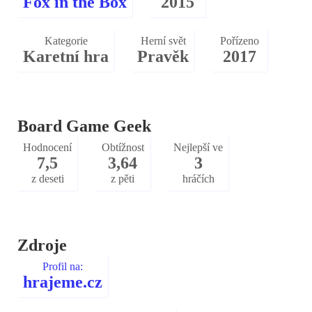
Fox in the Box
2015
Kategorie
Herní svět
Pořízeno
Karetní hra
Pravěk
2017
Board Game Geek
Hodnocení
Obtížnost
Nejlepší ve
7,5
3,64
3
z deseti
z pěti
hráčích
Zdroje
Profil na:
hrajeme.cz