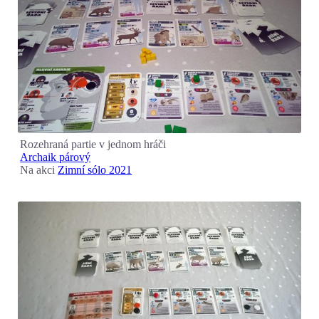
Rozehraná partie v jednom hráči
Archaik párový
Na akci
Zimní sólo 2021