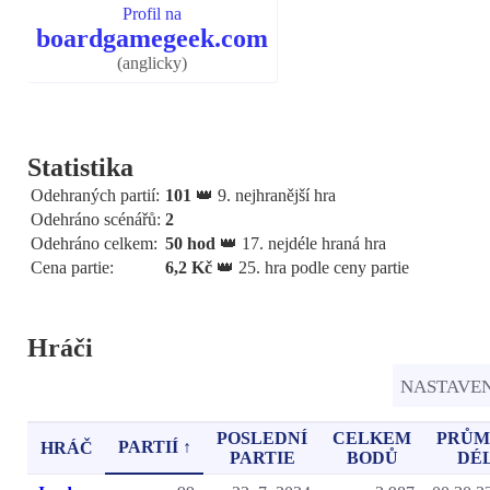
Profil na
boardgamegeek.com
(anglicky)
Statistika
Odehraných partií:
101
👑 9. nejhranější hra
Odehráno scénářů:
2
Odehráno celkem:
50 hod
👑 17. nejdéle hraná hra
Cena partie:
6,2 Kč
👑 25. hra podle ceny partie
Hráči
NASTAVE
POSLEDNÍ
CELKEM
PRŮM
PARTIÍ ↑
HRÁČ
PARTIE
BODŮ
DÉ