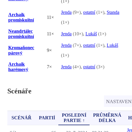
(1×)
Jenda
(9×)
,
ostatní
(1×)
,
Standa
Archaik
11×
promiskuitní
(1×)
Neandrtálec
11×
Jenda
(10×)
,
Lukáš
(1×)
promiskuitní
Jenda
(7×)
,
ostatní
(1×)
,
Lukáš
Kromaňonec
9×
párový
(1×)
Archaik
7×
Jenda
(4×)
,
ostatní
(3×)
harémový
Scénáře
NASTAVEN
POSLEDNÍ
PRŮMĚRNÁ
SCÉNÁŘ
PARTIÍ
H
PARTIE ↑
DÉLKA
Je