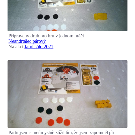
Připravený druh pro hru v jednom hráči
Neandrtálec párový
Na akci
Jarní sólo 2021
Partii jsem si neúmyslně ztížil tím, že jsem zapomněl při