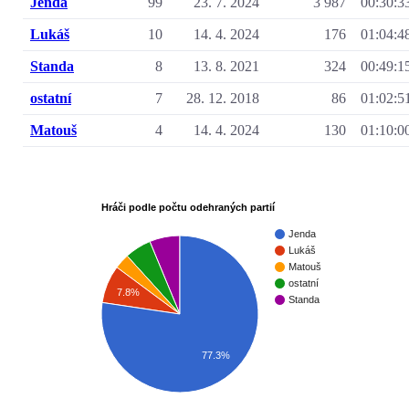
Jenda
99
23. 7. 2024
3 987
00:30:3
Lukáš
10
14. 4. 2024
176
01:04:4
Standa
8
13. 8. 2021
324
00:49:1
ostatní
7
28. 12. 2018
86
01:02:5
Matouš
4
14. 4. 2024
130
01:10:0
Hráči podle počtu odehraných partií
Jenda
Lukáš
Matouš
ostatní
7.8%
Standa
77.3%