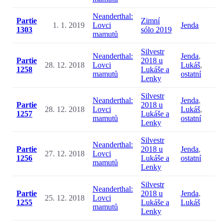
Neanderthal:
Partie
Zimní
1. 1. 2019
Lovci
Jenda
1303
sólo 2019
mamutů
Silvestr
Neanderthal:
Jenda
,
Partie
2018 u
28. 12. 2018
Lovci
Lukáš
,
1258
Lukáše a
mamutů
ostatní
Lenky
Silvestr
Neanderthal:
Jenda
,
Partie
2018 u
28. 12. 2018
Lovci
Lukáš
,
1257
Lukáše a
mamutů
ostatní
Lenky
Silvestr
Neanderthal:
Partie
2018 u
Jenda
,
27. 12. 2018
Lovci
1256
Lukáše a
ostatní
mamutů
Lenky
Silvestr
Neanderthal:
Partie
2018 u
Jenda
,
25. 12. 2018
Lovci
1255
Lukáše a
Lukáš
mamutů
Lenky