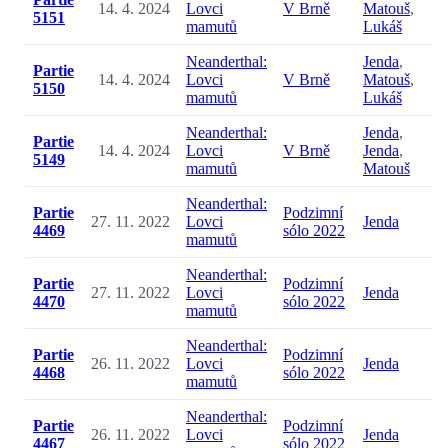
14. 4. 2024
Lovci
V Brně
Matouš
,
5151
mamutů
Lukáš
Neanderthal:
Jenda
,
Partie
14. 4. 2024
Lovci
V Brně
Matouš
,
5150
mamutů
Lukáš
Neanderthal:
Jenda
,
Partie
14. 4. 2024
Lovci
V Brně
Jenda
,
5149
mamutů
Matouš
Neanderthal:
Partie
Podzimní
27. 11. 2022
Lovci
Jenda
4469
sólo 2022
mamutů
Neanderthal:
Partie
Podzimní
27. 11. 2022
Lovci
Jenda
4470
sólo 2022
mamutů
Neanderthal:
Partie
Podzimní
26. 11. 2022
Lovci
Jenda
4468
sólo 2022
mamutů
Neanderthal:
Partie
Podzimní
26. 11. 2022
Lovci
Jenda
4467
sólo 2022