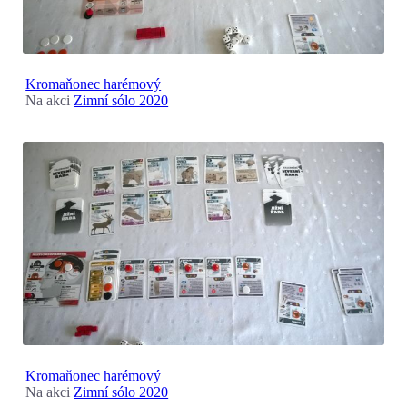
Kromaňonec harémový
Na akci
Zimní sólo 2020
Kromaňonec harémový
Na akci
Zimní sólo 2020