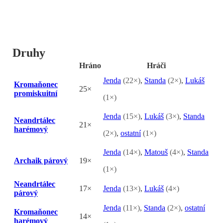
Druhy
Hráno
Hráči
Jenda
(22×)
,
Standa
(2×)
,
Lukáš
Kromaňonec
25×
promiskuitní
(1×)
Jenda
(15×)
,
Lukáš
(3×)
,
Standa
Neandrtálec
21×
harémový
(2×)
,
ostatní
(1×)
Jenda
(14×)
,
Matouš
(4×)
,
Standa
Archaik párový
19×
(1×)
Neandrtálec
17×
Jenda
(13×)
,
Lukáš
(4×)
párový
Jenda
(11×)
,
Standa
(2×)
,
ostatní
Kromaňonec
14×
harémový