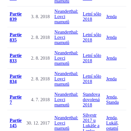
mamutů
Neanderthal:
Partie
Letní sólo
3. 8. 2018
Lovci
Jenda
839
2018
mamutů
Neanderthal:
Partie
Letní sólo
2. 8. 2018
Lovci
Jenda
835
2018
mamutů
Neanderthal:
Partie
Letní sólo
2. 8. 2018
Lovci
Jenda
833
2018
mamutů
Neanderthal:
Partie
Letní sólo
2. 8. 2018
Lovci
Jenda
834
2018
mamutů
Neanderthal:
Standova
Partie
Jenda
,
4. 7. 2018
Lovci
dovolená
7
Standa
mamutů
2018
Silvestr
Neanderthal:
Jenda
,
Partie
2017 u
30. 12. 2017
Lovci
Lukáš
,
145
Lukáše a
mamutů
ostatní
Lenky