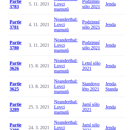
Partie
Podzimní
5. 11. 2021
Lovci
Jenda
3783
sólo 2021
mamutů
Neanderthal:
Partie
Podzimní
4. 11. 2021
Lovci
Jenda
3781
sólo 2021
mamutů
Neanderthal:
Partie
Podzimní
3. 11. 2021
Lovci
Jenda
3780
sólo 2021
mamutů
Neanderthal:
Partie
Letní sólo
15. 8. 2021
Lovci
Jenda
3626
2021
mamutů
Neanderthal:
Partie
Standovo
Jenda
,
13. 8. 2021
Lovci
3625
léto 2021
Standa
mamutů
Neanderthal:
Partie
Jarní sólo
25. 3. 2021
Lovci
Jenda
3289
2021
mamutů
Neanderthal:
Partie
Jarní sólo
24. 3. 2021
Lovci
Jenda