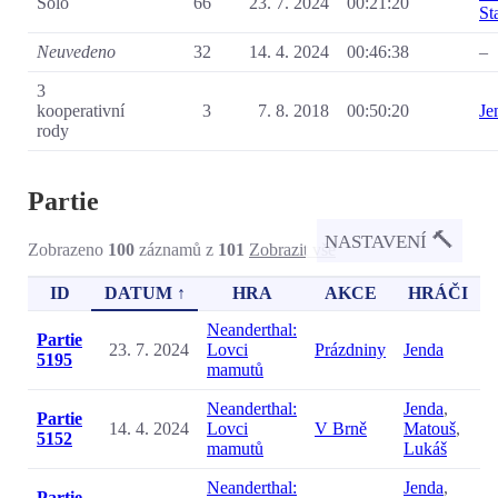
Sólo
66
23. 7. 2024
00:21:20
St
Neuvedeno
32
14. 4. 2024
00:46:38
–
3
kooperativní
3
7. 8. 2018
00:50:20
Je
rody
Partie
🔨
NASTAVENÍ
Zobrazeno
100
záznamů z
101
Zobrazit vše
ID
DATUM ↑
HRA
AKCE
HRÁČI
Neanderthal:
Partie
23. 7. 2024
Lovci
Prázdniny
Jenda
5195
mamutů
Neanderthal:
Jenda
,
Partie
14. 4. 2024
Lovci
V Brně
Matouš
,
5152
mamutů
Lukáš
Neanderthal:
Jenda
,
Partie