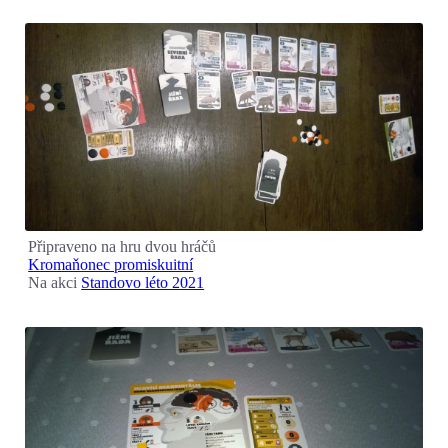
Připraveno na hru dvou hráčů
Kromaňonec promiskuitní
Na akci
Standovo léto 2021