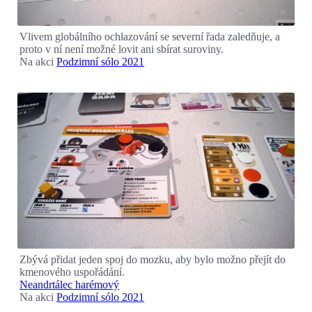
Vlivem globálního ochlazování se severní řada zaledňuje, a
proto v ní není možné lovit ani sbírat suroviny.
Na akci
Podzimní sólo 2021
Zbývá přidat jeden spoj do mozku, aby bylo možno přejít do
kmenového uspořádání.
Neandrtálec harémový
Na akci
Podzimní sólo 2021