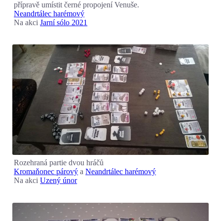
přípravě umístit černé propojení Venuše.
Neandrtálec harémový
Na akci
Jarní sólo 2021
Rozehraná partie dvou hráčů
Kromaňonec párový
a
Neandrtálec harémový
Na akci
Uzený únor