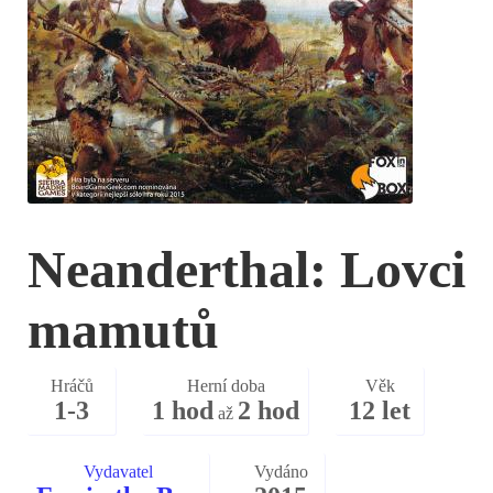
Neanderthal: Lovci
mamutů
Hráčů
Herní doba
Věk
1-3
1 hod
2 hod
12 let
až
Vydavatel
Vydáno