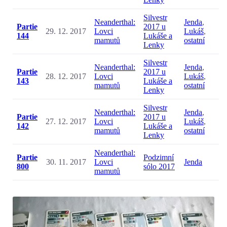
Silvestr
Neanderthal:
Jenda
,
Partie
2017 u
29. 12. 2017
Lovci
Lukáš
,
144
Lukáše a
mamutů
ostatní
Lenky
Silvestr
Neanderthal:
Jenda
,
Partie
2017 u
28. 12. 2017
Lovci
Lukáš
,
143
Lukáše a
mamutů
ostatní
Lenky
Silvestr
Neanderthal:
Jenda
,
Partie
2017 u
27. 12. 2017
Lovci
Lukáš
,
142
Lukáše a
mamutů
ostatní
Lenky
Neanderthal:
Partie
Podzimní
30. 11. 2017
Lovci
Jenda
800
sólo 2017
mamutů