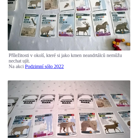
Příležitosti v okolí, které si jako kmen neandrtálců nemůžu
nechat ujít.
Na akci
Podzimní sólo 2022