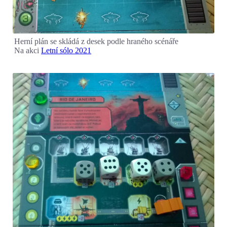
Herní plán se skládá z desek podle hraného scénáře
Na akci
Letní sólo 2021