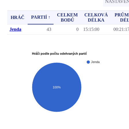
NASTAVE
CELKEM
CELKOVÁ
PRŮM
PARTIÍ ↑
HRÁČ
BODŮ
DÉLKA
DÉ
Jenda
43
0
15:15:00
00:21:1
Hráči podle počtu odehraných partií
Jenda
100%