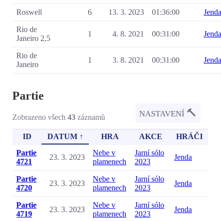
Roswell
6
13. 3. 2023
01:36:00
Jend
Rio de
1
4. 8. 2021
00:31:00
Jend
Janeiro 2,5
Rio de
1
3. 8. 2021
00:31:00
Jend
Janeiro
Partie
🔨
NASTAVENÍ
Zobrazeno všech
43
záznamů
ID
DATUM ↑
HRA
AKCE
HRÁČI
Partie
Nebe v
Jarní sólo
23. 3. 2023
Jenda
4721
plamenech
2023
Partie
Nebe v
Jarní sólo
23. 3. 2023
Jenda
4720
plamenech
2023
Partie
Nebe v
Jarní sólo
23. 3. 2023
Jenda
4719
plamenech
2023