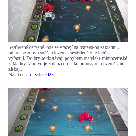
Sestřelené červené lodě se vracejí na mateřskou základnu,
odkud se znovu snášejí k zemi. Sestřelené bílé lodě se
vyřazují. Do hry se dostávají pohybem mateřské mimozemské
základny. Vpravo je zobrazeno, jaké bonusy mimozemšťané
získají.
Na akci
Jarní sólo 2023