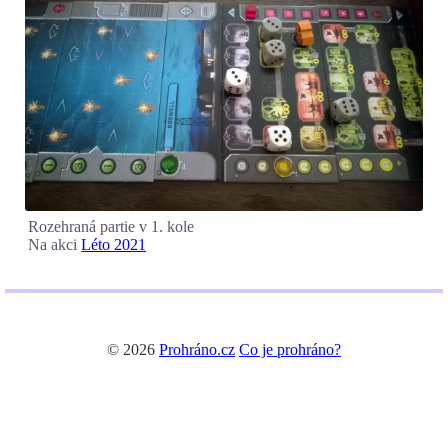
Rozehraná partie v 1. kole
Na akci
Léto 2021
© 2026
Prohráno.cz
Co je prohráno?