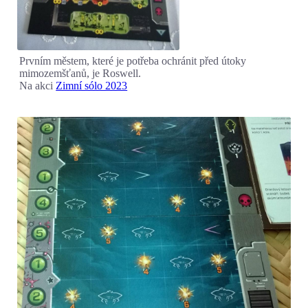
Prvním městem, které je potřeba ochránit před útoky
mimozemšťanů, je Roswell.
Na akci
Zimní sólo 2023