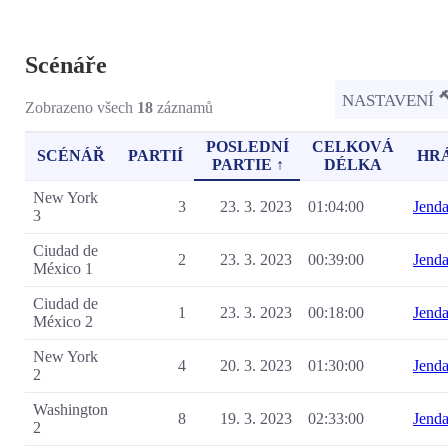
Scénáře
NASTAVENÍ
Zobrazeno všech
18
záznamů
POSLEDNÍ
CELKOVÁ
SCÉNÁŘ
PARTIÍ
HR
PARTIE ↑
DÉLKA
New York
3
23. 3. 2023
01:04:00
Jend
3
Ciudad de
2
23. 3. 2023
00:39:00
Jend
México 1
Ciudad de
1
23. 3. 2023
00:18:00
Jend
México 2
New York
4
20. 3. 2023
01:30:00
Jend
2
Washington
8
19. 3. 2023
02:33:00
Jend
2