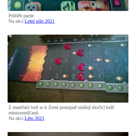
Průběh partie
Na akci
Letní sólo 2021
Z mateřské lodi se k Zemi postupně snášejí útočící lodě
mimozemšťanů.
Na akci
Léto 2021