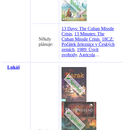
13 Days: The Cuban Missile
Crisis
,
13 Minutes: The
Někdy
Cuban Missile Crisis
,
18CZ:
plánuje:
Počátek železnice v Českých
zemích
,
1989: Úsvit
svobody
,
Agricola
…
Lukáš