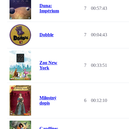
Duna:
7
00:57:43
Impérium
Dobble
7
00:04:43
Zoo New
7
00:33:51
York
Milostný
6
00:12:10
dopis
Cardline: