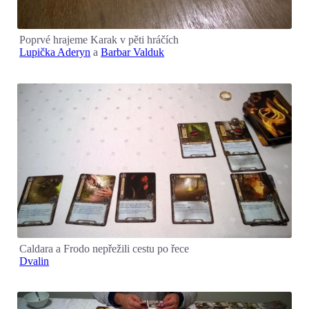
Poprvé hrajeme Karak v pěti hráčích
Lupička Aderyn
a
Barbar Valduk
Caldara a Frodo nepřežili cestu po řece
Dvalin