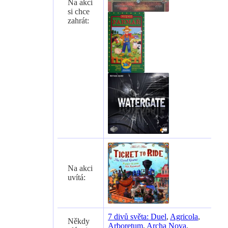
Na akci
si chce
zahrát:
Na akci
uvítá:
7 divů světa: Duel
,
Agricola
,
Někdy
Arboretum
,
Archa Nova
,