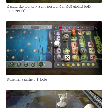
Z mateřské lodi se k Zemi postupně snášejí útočící lodě
mimozemšťanů.
Rozehraná partie v 1. kole