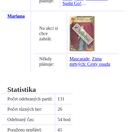
plánuje:
Sushi Go!
…
Mariana
Na akci si
chce
zahrát:
Někdy
Mascarade
,
Zima
plánuje:
mrtvých: Cesty osudu
Statistika
Počet odehraných partií:
131
Počet různých her:
26
Odehraný čas:
54 hod
Poraženo nepřátel:
41