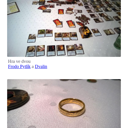
Hra ve dvou
Frodo Pytlík
a
Dvalin