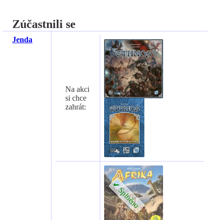
Zúčastnili se
Jenda
Na akci
si chce
zahrát: