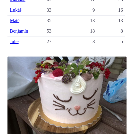
Lukáš
33
9
16
Matěj
35
13
13
Benjamín
53
18
8
Julie
27
8
5