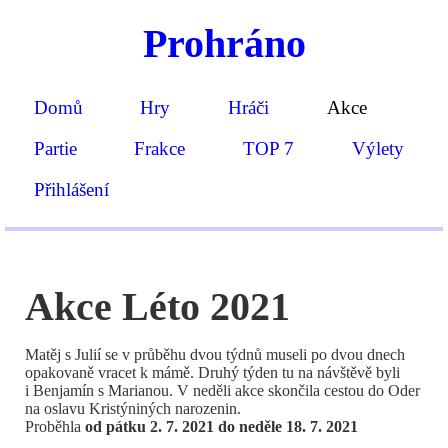
Prohráno
Domů
Hry
Hráči
Akce
Partie
Frakce
TOP 7
Výlety
Přihlášení
Akce Léto 2021
Matěj s Julií se v průběhu dvou týdnů museli po dvou dnech
opakovaně vracet k mámě. Druhý týden tu na návštěvě byli
i Benjamín s Marianou. V neděli akce skončila cestou do Oder
na oslavu Kristýniných narozenin.
Proběhla
od pátku 2. 7. 2021 do neděle 18. 7. 2021