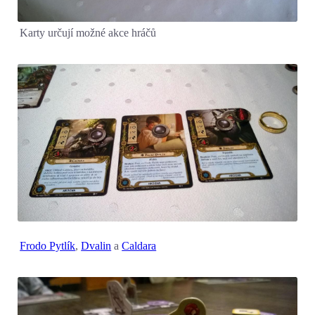
Karty určují možné akce hráčů
Frodo Pytlík
,
Dvalin
a
Caldara