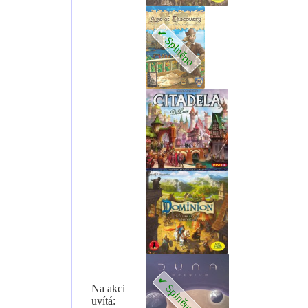
Na akci
uvítá: