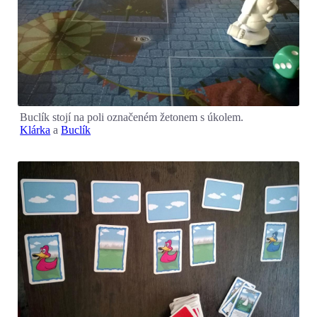
Buclík stojí na poli označeném žetonem s úkolem.
Klárka
a
Buclík