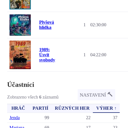
Plyšová
1
02:30:00
hlídka
1989:
Úsvit
1
04:22:00
svobody
Účastníci
🔨
NASTAVENÍ
Zobrazeno všech
6
záznamů
HRÁČ
PARTIÍ
RŮZNÝCH HER
VÝHER ↑
Jenda
99
22
37
Mariana
69
17
23