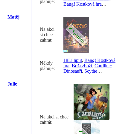
plánuje:
Bang! Kostková hra
…
Matěj
Na akci
si chce
zahrát:
18Lilliput
,
Bang! Kostková
Někdy
hra
,
Boží zboží
,
Cardline:
plánuje:
Dinosauři
,
Scythe
…
Julie
Na akci si chce
zahrát: