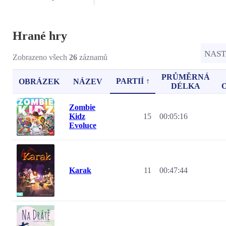
Hrané hry
NAS
Zobrazeno všech
26
záznamů
PRŮMĚRNÁ
PARTIÍ ↑
OBRÁZEK
NÁZEV
DÉLKA
Zombie
Kidz
15
00:05:16
Evoluce
Karak
11
00:47:44