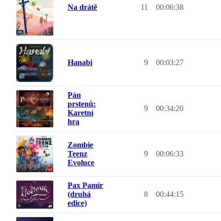
Na drátě
11
00:06:38
Hanabi
9
00:03:27
Pán
prstenů:
9
00:34:20
Karetní
hra
Zombie
Teenz
9
00:06:33
Evoluce
Pax Pamir
(druhá
8
00:44:15
edice)