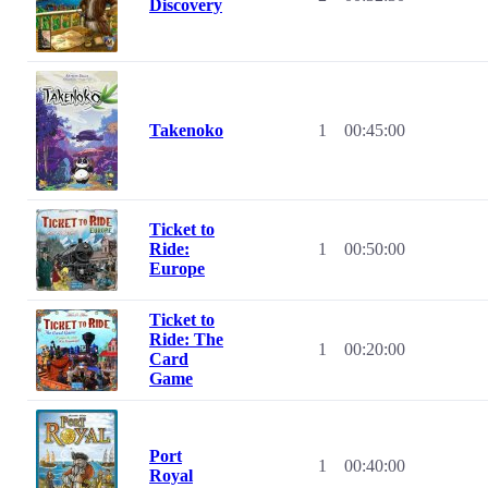
Discovery
Takenoko
1
00:45:00
Ticket to
Ride:
1
00:50:00
Europe
Ticket to
Ride: The
1
00:20:00
Card
Game
Port
1
00:40:00
Royal