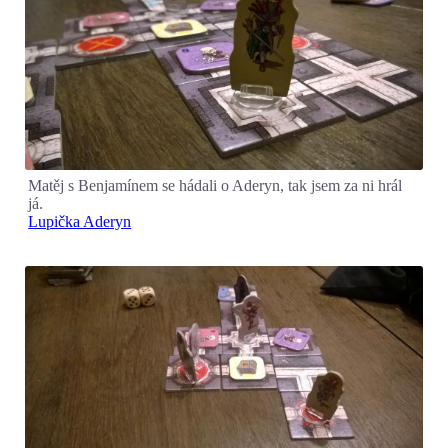
Matěj s Benjamínem se hádali o Aderyn, tak jsem za ni hrál
já.
Lupička Aderyn