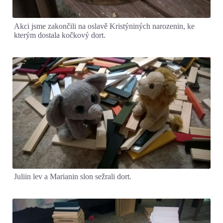
Akci jsme zakončili na oslavě Kristýniných narozenin, ke
kterým dostala kočkový dort.
Juliin lev a Marianin slon sežrali dort.