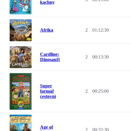
kachny
Afrika
2
01:12:30
Cardline:
2
00:13:30
Dinosauři
Super
farmář
2
00:25:00
cestovní
Age of
2
00:32:30