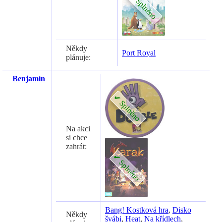
Někdy
Port Royal
plánuje:
Benjamín
Na akci
si chce
zahrát:
Bang! Kostková hra
,
Disko
Někdy
švábi
,
Heat
,
Na křídlech
,