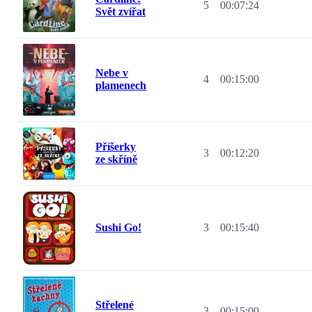
5
00:07:24
Svět zvířat
Nebe v
4
00:15:00
plamenech
Příšerky
3
00:12:20
ze skříně
Sushi Go!
3
00:15:40
Střelené
3
00:15:00